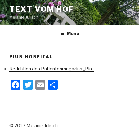
Zum
TEXT VOM HOF
Inhalt
Melanie Jülisch
springen
Menü
PIUS-HOSPITAL
Redaktion des Patientenmagazins „Pia“
F
T
E
T
a
wi
m
eil
c
tt
ail
e
e
er
n
b
© 2017 Melanie Jülisch
o