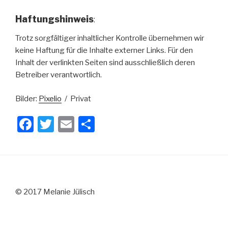
Haftungshinweis
:
Trotz sorgfältiger inhaltlicher Kontrolle übernehmen wir
keine Haftung für die Inhalte externer Links. Für den
Inhalt der verlinkten Seiten sind ausschließlich deren
Betreiber verantwortlich.
Bilder:
Pixelio
/ Privat
F
T
E
T
a
wi
m
eil
c
tt
ail
e
e
er
n
b
© 2017 Melanie Jülisch
o
o